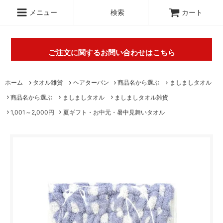
.c-section
検索
メニュー
検索
カート
ご注文に関するお問い合わせはこちら
丸山タオルオフィシャルウェブショップにて販売している商
ホーム
タオル雑貨
ヘアターバン
商品名から選ぶ
ましましタオル
品に関するご不明な点は（
＞お問い合わせフォーム
）にてご
商品名から選ぶ
ましましタオル
ましましタオル雑貨
連絡お願いします。※電話対応は行っておりません。
1,001～2,000円
夏ギフト・お中元・暑中見舞いタオル