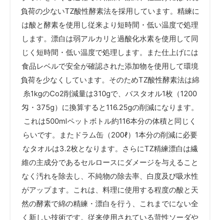
負荷の少ないTZ酸性酵素法を採用しています。精練に
は酸と酵素を使用し従来より短時間・低い温度で処理
します。漂白は弱アルカリと過酸化水素を使用して同
じく短時間・低い温度で処理します。また仕上げには
食品レベルで安全が確認された添加物を使用して環境
負荷を少なくしています。そのためTZ酸性酵素法は綿
糸1kgのCo2削減量は310gで、バスタオル1枚（1200
匁・375g）に換算すると116.25gの削減になります。
これは500mlペットボトル約116本分の体積と同じく
らいです。またドラム缶（200ℓ）1本分の削減に必要
なタオルは3.2枚となります。さらにTZ精練漂白は繊
維の主成分であるセルロースにダメージを与えること
なく汚れを除去し、不純物の除去率、白度及び吸水性
がアップます。これは、料理に使用する程度の酸と天
然の酵素で綿の精練・漂白を行う、これまでにない全
く新しい技術です。従来使用されている苛性ソーダや