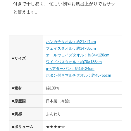
付きで干し易く、 忙しい朝やお風呂上がりでもサッ
と使えます。
ハンカチタオル：約21×21cm
フェイスタオル：約34×85cm
オールウェイズタオル：約34×120cm
■サイズ
ワイドバスタオル：約70×135cm
●ヘアターバン：約18×24cm
ボタン付きマルチタオル：約45×65cm
■素材
綿100％
■原産国
日本製（今治）
■質感
ふんわり
■ボリューム
★★★★☆