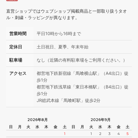
直営ショップではウェブショップ掲載商品と一部取り扱うタオ
ル・刺繍・ラッピングが異なります。
営業時間
平日10時から16時まで
定休日
土日祝日、夏季、年末年始
駐車場
なし（近隣の有料駐車場をご利用ください。）
アクセス
都営地下鉄新宿線「馬喰横山駅」（A4出口）徒
歩1分
都営地下鉄浅草線「東日本橋駅」（B4出口）徒
歩1分
JR総武本線「馬喰町駅」徒歩2分
2026年8月
2026年9月
日
月
火
水
木
金
土
日
月
火
水
木
金
土
1
1
2
3
4
5