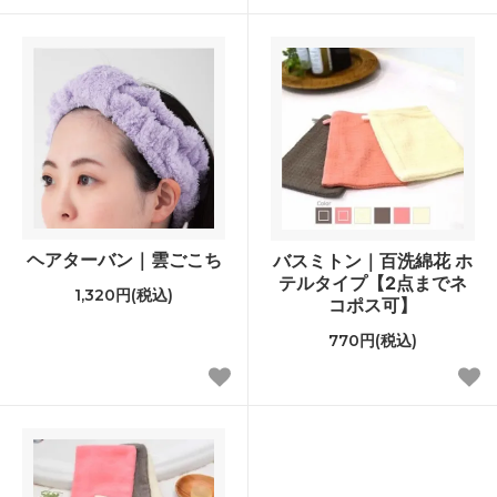
ヘアターバン｜雲ごこち
バスミトン｜百洗綿花 ホ
テルタイプ【2点までネ
1,320円(税込)
コポス可】
770円(税込)