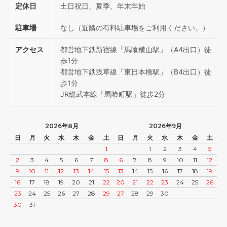
定休日
土日祝日、夏季、年末年始
駐車場
なし（近隣の有料駐車場をご利用ください。）
アクセス
都営地下鉄新宿線「馬喰横山駅」（A4出口）徒
歩1分
都営地下鉄浅草線「東日本橋駅」（B4出口）徒
歩1分
JR総武本線「馬喰町駅」徒歩2分
2026年8月
2026年9月
日
月
火
水
木
金
土
日
月
火
水
木
金
土
1
1
2
3
4
5
2
3
4
5
6
7
8
6
7
8
9
10
11
12
9
10
11
12
13
14
15
13
14
15
16
17
18
19
16
17
18
19
20
21
22
20
21
22
23
24
25
26
23
24
25
26
27
28
29
27
28
29
30
30
31