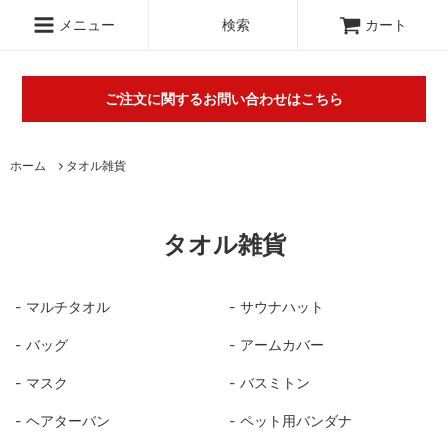
.c-section
検索
メニュー
検索
カート
ご注文に関するお問い合わせはこちら
丸山タオルオフィシャルウェブショップにて販売している商品に
ホーム
タオル雑貨
関するご不明な点は（
＞お問い合わせフォーム
）にてご連絡お願
いします。※電話対応は行っておりません。
タオル雑貨
マルチタオル
サウナハット
バッグ
アームカバー
マスク
バスミトン
ヘアターバン
ペット用バンダナ