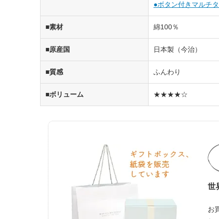
●ボタン付きマルチタオ
■素材
綿100％
■原産国
日本製（今治）
■質感
ふんわり
■ボリューム
★★★★☆
世
お