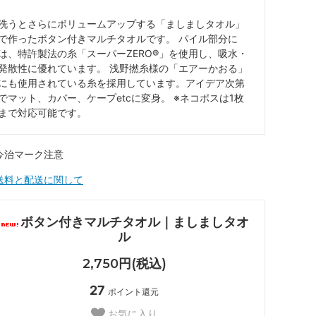
洗うとさらにボリュームアップする「ましましタオル」
で作ったボタン付きマルチタオルです。 パイル部分に
は、特許製法の糸「スーパーZERO®︎」を使用し、吸水・
発散性に優れています。 浅野撚糸様の「エアーかおる」
にも使用されている糸を採用しています。アイデア次第
でマット、カバー、ケープetcに変身。 ※ネコポスは1枚
まで対応可能です。
ボタン付きマルチタオル｜ましましタオ
ル
2,750円(税込)
27
ポイント還元
お気に入り