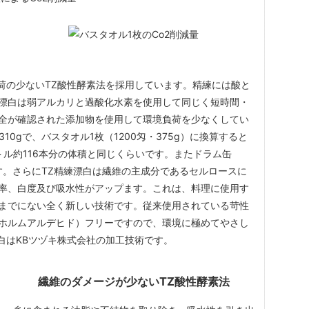
荷の少ないTZ酸性酵素法を採用しています。精練には酸と
漂白は弱アルカリと過酸化水素を使用して同じく短時間・
全が確認された添加物を使用して環境負荷を少なくしてい
10gで、バスタオル1枚（1200匁・375g）に換算すると
トボトル約116本分の体積と同じくらいです。またドラム缶
ます。さらにTZ精練漂白は繊維の主成分であるセルロースに
率、白度及び吸水性がアップます。これは、料理に使用す
までにない全く新しい技術です。従来使用されている苛性
ホルムアルデヒド）フリーですので、環境に極めてやさし
白はKBツヅキ株式会社の加工技術です。
繊維のダメージが少ないTZ酸性酵素法