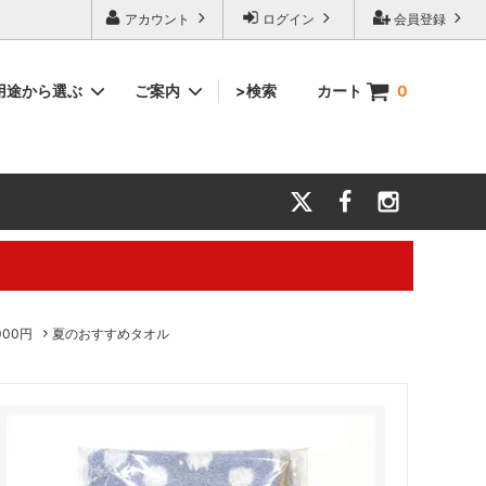
アカウント
ログイン
会員登録
用途から選ぶ
ご案内
>検索
カート
0
マフラー・スポーツ
結婚祝い
会社案内
力とお願
タオル雑貨
還暦祝い
【キャリアメールについて】
タオル生地サンプル
大切な方に贈るギフト
。※電話対応は行っておりません。
,000円
夏のおすすめタオル