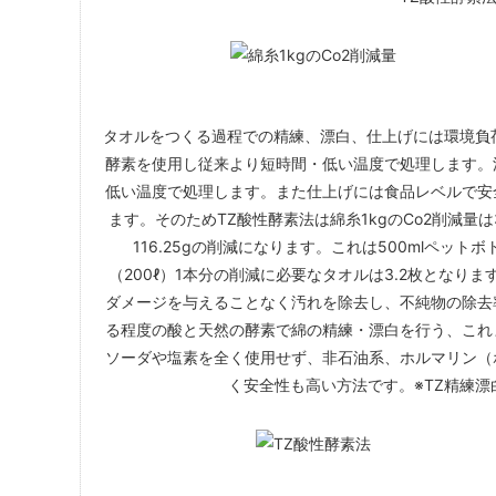
タオルをつくる過程での精練、漂白、仕上げには環境負
酵素を使用し従来より短時間・低い温度で処理します。
低い温度で処理します。また仕上げには食品レベルで安
ます。そのためTZ酸性酵素法は綿糸1kgのCo2削減量は3
116.25gの削減になります。これは500mlペッ
（200ℓ）1本分の削減に必要なタオルは3.2枚となり
ダメージを与えることなく汚れを除去し、不純物の除去
る程度の酸と天然の酵素で綿の精練・漂白を行う、これ
ソーダや塩素を全く使用せず、非石油系、ホルマリン（
く安全性も高い方法です。※TZ精練漂