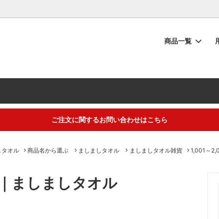
商品一覧
シュタオル
物
の流れ
フェイスタオル
内祝い・お返し
タオルのお手入れ
ーブ
い
ー投稿キャンペーン
ベビー・キッズ
快気祝い
【重要】納品書同梱廃止のご協
い
ラッピング
から選ぶ
ギフトアイテム
トープカラー
ご注文に関するお問い合わせはこちら
におすすめ】夏の汗だく対策タオ
ト・お中元・暑中見舞いタオル
！吸水速乾でニオイも菌もブロッ
するご不明な点は（
＞お問い合わせフォーム
）にてご連絡お願いします
しタオル
商品名から選ぶ
ましましタオル
ましましタオル雑貨
1,001～2
｜ましましタオル