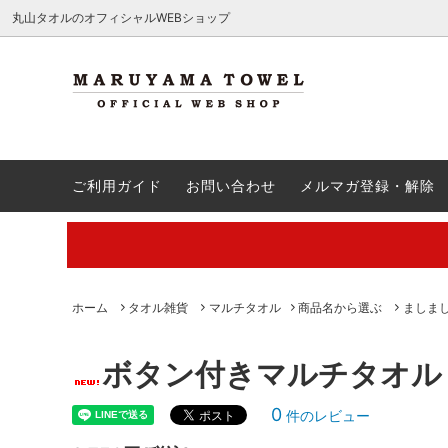
.c-section
検索
丸山タオルのオフィシャルWEBショップ
ハンカチ
送料無料商品
QA
ウォッ
引き出
ご注文
ご利用ガイド
お問い合わせ
メルマガ登録・解除
バスタオル
出産祝い
会員登録方法・ポイント制度
バスロ
新築祝
レビュ
刺繍
割引クーポン対象外
ギフト
商品名
【夏季休業中の営業・発送のご案内】
【通勤
廃番予定
夏ギフ
ル特集
ク！
丸山タオルオフィシャルウェブショップにて販売している商品に関
ホーム
タオル雑貨
マルチタオル
商品名から選ぶ
ましま
ボタン付きマルチタオル
0
件のレビュー