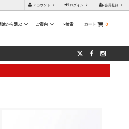
アカウント
ログイン
会員登録
用途から選ぶ
ご案内
>検索
カート
0
マフラー・スポーツ
結婚祝い
会社案内
力とお願
タオル雑貨
還暦祝い
【キャリアメールについて】
タオル生地サンプル
大切な方に贈るギフト
。※電話対応は行っておりません。