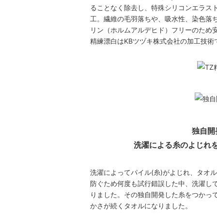
ることなく除去し、特殊シリコンエラス
工。繊維の毛羽落ちや、吸水性、染色落
リン（ホルムアルデヒド）フリーのため安
精練漂白はKBツヅキ株式会社の加工技術
独自開
洗濯による糸のよじれ
洗濯によってパイル(糸)がよじれ、タオ
防ぐため何度も試行錯誤した中、洗濯し
りました。その独自開発した糸をつかっ
かさが続くタオルになりました。