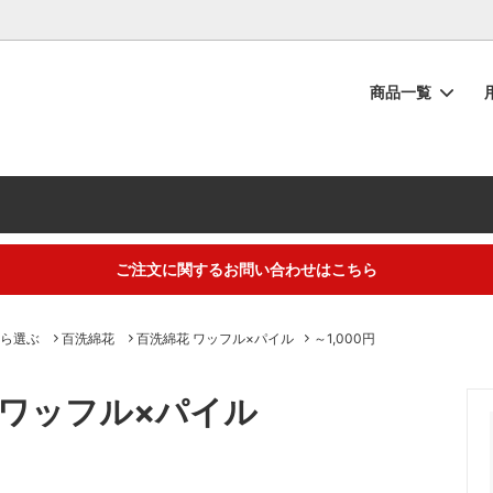
商品一覧
シュタオル
物
の流れ
フェイスタオル
内祝い・お返し
タオルのお手入れ
ーブ
い
ー投稿キャンペーン
ベビー・キッズ
快気祝い
【重要】納品書同梱廃止のご協
い
ラッピング
から選ぶ
ギフトアイテム
トープカラー
ご注文に関するお問い合わせはこちら
におすすめ】夏の汗だく対策タオ
ト・お中元・暑中見舞いタオル
！吸水速乾でニオイも菌もブロッ
するご不明な点は（
＞お問い合わせフォーム
）にてご連絡お願いします
ら選ぶ
百洗綿花
百洗綿花 ワッフル×パイル
～1,000円
 ワッフル×パイル