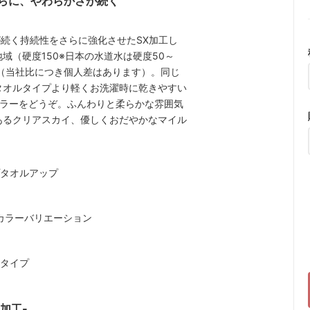
らに、やわらかさが続く
が続く持続性をさらに強化させたSX加工し
域（硬度150※日本の水道水は硬度50～
（当社比につき個人差はあります）。同じ
タオルタイプより軽くお洗濯時に乾きやすい
カラーをどうぞ。ふんわりと柔らかな雰囲気
あるクリアスカイ、優しくおだやかなマイル
X加工-