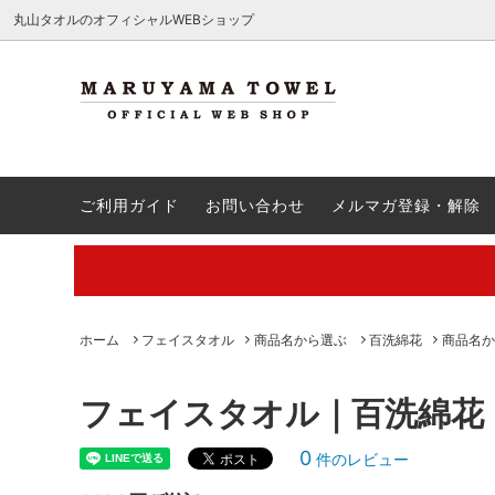
.c-section
検索
丸山タオルのオフィシャルWEBショップ
ハンカチ
送料無料商品
QA
ウォッ
引き出
ご注文
ご利用ガイド
お問い合わせ
メルマガ登録・解除
バスタオル
出産祝い
会員登録方法・ポイント制度
バスロ
新築祝
レビュ
刺繍
割引クーポン対象外
ギフト
商品名
【夏季休業中の営業・発送のご案内】
【通勤
廃番予定
夏ギフ
ル特集
ク！
丸山タオルオフィシャルウェブショップにて販売している商品に関
ホーム
フェイスタオル
商品名から選ぶ
百洗綿花
商品名か
フェイスタオル｜百洗綿花
0
件のレビュー