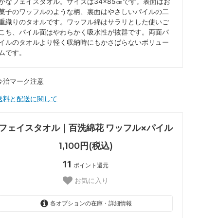
かなフェイスタオル。サイズは34×85㎝です。表面はお
菓子のワッフルのような柄、裏面はやさしいパイルの二
重織りのタオルです。ワッフル綿はサラリとした使いご
こち、パイル面はやわらかく吸水性が抜群です。両面パ
イルのタオルより軽く収納時にもかさばらないボリュー
ムです。
フェイスタオル｜百洗綿花 ワッフル×パイル
1,100円(税込)
11
ポイント還元
お気に入り
各オプションの在庫・詳細情報