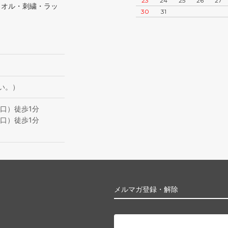
23
24
25
26
27
タオル・刺繍・ラッ
30
31
い。）
口）徒歩1分
口）徒歩1分
メルマガ登録・解除