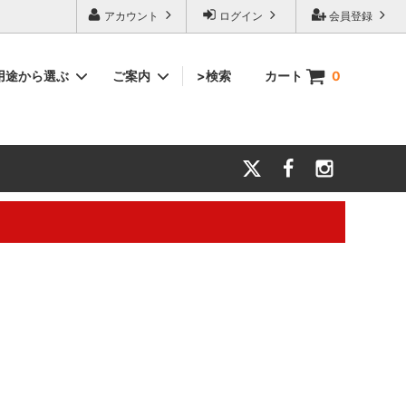
アカウント
ログイン
会員登録
用途から選ぶ
ご案内
>検索
カート
0
マフラー・スポーツ
結婚祝い
会社案内
力とお願
タオル雑貨
還暦祝い
【キャリアメールについて】
タオル生地サンプル
大切な方に贈るギフト
。※電話対応は行っておりません。