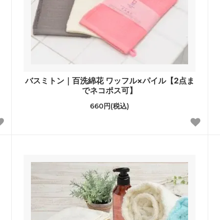
バスミトン｜百洗綿花 ワッフル×パイル【2点ま
でネコポス可】
660円(税込)