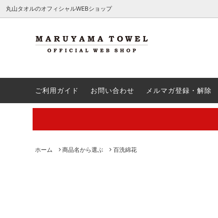
.c-section
検索
丸山タオルのオフィシャルWEBショップ
ハンカチ
送料無料商品
QA
ウォッ
引き出
ご注文
ご利用ガイド
お問い合わせ
メルマガ登録・解除
バスタオル
出産祝い
会員登録方法・ポイント制度
バスロ
新築祝
レビュ
刺繍
割引クーポン対象外
ギフト
商品名
【夏季休業中の営業・発送のご案内】
【通勤
廃番予定
夏ギフ
ル特集
ク！
丸山タオルオフィシャルウェブショップにて販売している商品に関
ホーム
商品名から選ぶ
百洗綿花