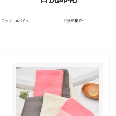
 ワッフル×パイル
百洗綿花 SX