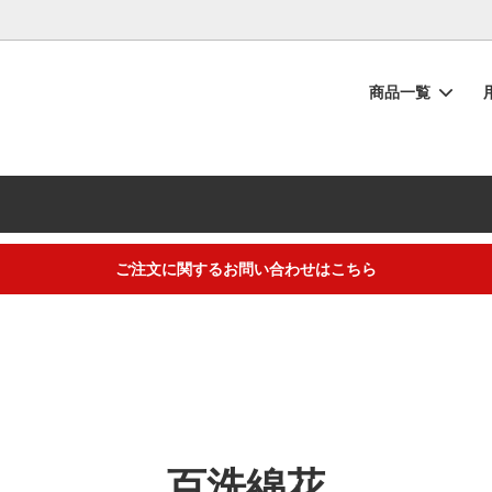
商品一覧
シュタオル
物
の流れ
フェイスタオル
内祝い・お返し
タオルのお手入れ
ーブ
い
ー投稿キャンペーン
ベビー・キッズ
快気祝い
【重要】納品書同梱廃止のご協
い
ラッピング
から選ぶ
ギフトアイテム
トープカラー
ご注文に関するお問い合わせはこちら
におすすめ】夏の汗だく対策タオ
ト・お中元・暑中見舞いタオル
！吸水速乾でニオイも菌もブロッ
するご不明な点は（
＞お問い合わせフォーム
）にてご連絡お願いします
百洗綿花