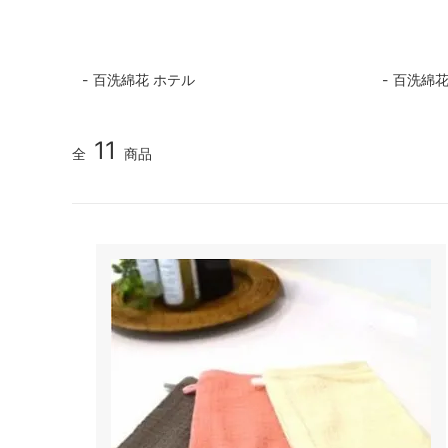
百洗綿花 ホテル
百洗綿花
11
全
商品