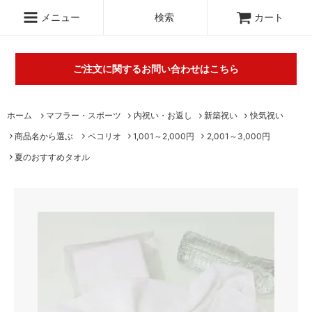
.c-section
検索
メニュー
検索
カート
ご注文に関するお問い合わせはこちら
丸山タオルオフィシャルウェブショップにて販売している商品に
ホーム
マフラー・スポーツ
内祝い・お返し
新築祝い
快気祝い
関するご不明な点は（
＞お問い合わせフォーム
）にてご連絡お願
商品名から選ぶ
ペコリオ
1,001～2,000円
2,001～3,000円
いします。※電話対応は行っておりません。
夏のおすすめタオル