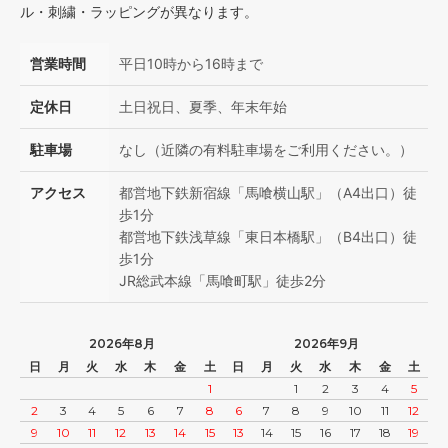
ル・刺繍・ラッピングが異なります。
営業時間
平日10時から16時まで
定休日
土日祝日、夏季、年末年始
駐車場
なし（近隣の有料駐車場をご利用ください。）
アクセス
都営地下鉄新宿線「馬喰横山駅」（A4出口）徒
歩1分
都営地下鉄浅草線「東日本橋駅」（B4出口）徒
歩1分
JR総武本線「馬喰町駅」徒歩2分
2026年8月
2026年9月
日
月
火
水
木
金
土
日
月
火
水
木
金
土
1
1
2
3
4
5
2
3
4
5
6
7
8
6
7
8
9
10
11
12
9
10
11
12
13
14
15
13
14
15
16
17
18
19