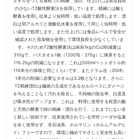
タオルをつくる過程での精練、漂白、仕上げには環境負荷
の少ないTZ酸性酵素法を採用しています。精練には酸と
酵素を使用し従来より短時間・低い温度で処理します。漂
白は弱アルカリと過酸化水素を使用して同じく短時間・低
い温度で処理します。また仕上げには食品レベルで安全が
確認された添加物を使用して環境負荷を少なくしていま
す。そのためTZ酸性酵素法は綿糸1kgのCo2削減量は
310gで、バスタオル1枚（1200匁・375g）に換算すると
116.25gの削減になります。これは500mlペットボトル約
116本分の体積と同じくらいです。またドラム缶（200ℓ）
1本分の削減に必要なタオルは3.2枚となります。さらに
TZ精練漂白は繊維の主成分であるセルロースにダメージ
を与えることなく汚れを除去し、不純物の除去率、白度及
び吸水性がアップます。これは、料理に使用する程度の酸
と天然の酵素で綿の精練・漂白を行う、これまでにない全
く新しい技術です。従来使用されている苛性ソーダや塩素
を全く使用せず、非石油系、ホルマリン（ホルムアルデヒ
ド）フリーですので、環境に極めてやさしく安全性も高い