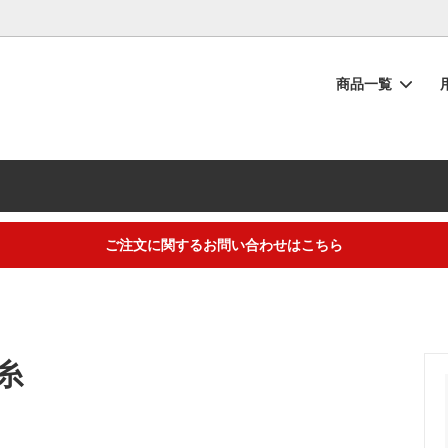
商品一覧
シュタオル
物
の流れ
フェイスタオル
内祝い・お返し
タオルのお手入れ
ーブ
い
ー投稿キャンペーン
ベビー・キッズ
快気祝い
【重要】納品書同梱廃止のご協
い
ラッピング
から選ぶ
ギフトアイテム
トープカラー
ご注文に関するお問い合わせはこちら
におすすめ】夏の汗だく対策タオ
ト・お中元・暑中見舞いタオル
！吸水速乾でニオイも菌もブロッ
するご不明な点は（
＞お問い合わせフォーム
）にてご連絡お願いします
糸