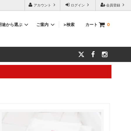
アカウント
ログイン
会員登録
用途から選ぶ
ご案内
>検索
カート
0
マフラー・スポーツ
結婚祝い
会社案内
力とお願
タオル雑貨
還暦祝い
【キャリアメールについて】
タオル生地サンプル
大切な方に贈るギフト
。※電話対応は行っておりません。