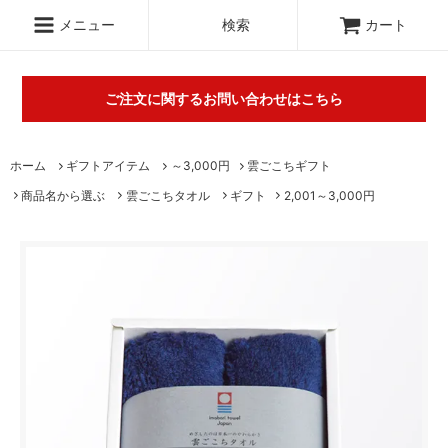
.c-section
検索
メニュー
検索
カート
ご注文に関するお問い合わせはこちら
丸山タオルオフィシャルウェブショップにて販売している商品に
ホーム
ギフトアイテム
～3,000円
雲ごこちギフト
関するご不明な点は（
＞お問い合わせフォーム
）にてご連絡お願
商品名から選ぶ
雲ごこちタオル
ギフト
2,001～3,000円
いします。※電話対応は行っておりません。