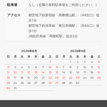
駐車場
なし（近隣の有料駐車場をご利用ください。）
アクセス
都営地下鉄新宿線「馬喰横山駅」（A4出口）徒
歩1分
都営地下鉄浅草線「東日本橋駅」（B4出口）徒
歩1分
JR総武本線「馬喰町駅」徒歩2分
2026年8月
2026年9月
日
月
火
水
木
金
土
日
月
火
水
木
金
土
1
1
2
3
4
5
2
3
4
5
6
7
8
6
7
8
9
10
11
12
9
10
11
12
13
14
15
13
14
15
16
17
18
19
16
17
18
19
20
21
22
20
21
22
23
24
25
26
23
24
25
26
27
28
29
27
28
29
30
30
31