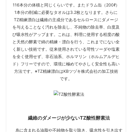
116本分の体積と同じくらいです。またドラム缶（200ℓ）
1本分の削減に必要なタオルは3.2枚となります。さらに
TZ精練漂白は繊維の主成分であるセルロースにダメージ
を与えることなく汚れを除去し、不純物の除去率、白度及
び吸水性がアップます。これは、料理に使用する程度の酸
と天然の酵素で綿の精練・漂白を行う、これまでにない全
く新しい技術です。従来使用されている苛性ソーダや塩素
を全く使用せず、非石油系、ホルマリン（ホルムアルデヒ
ド）フリーですので、環境に極めてやさしく安全性も高い
方法です。※TZ精練漂白はKBツヅキ株式会社の加工技術
です。
繊維のダメージが少ないTZ酸性酵素法
糸に含まれる油脂や不純物を取り除き、吸水性を引き出す