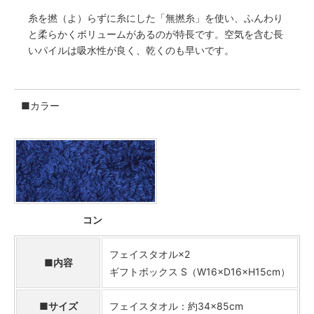
糸を撚（よ）らずに糸にした「無撚糸」を使い、ふんわり
と柔らかくボリュームがあるのが特長です。空気を含む長
いパイルは吸水性が良く、乾くのも早いです。
■カラー
コン
フェイスタオル×2
■内容
ギフトボックス S（W16×D16×H15cm）
■サイズ
フェイスタオル：約34×85cm