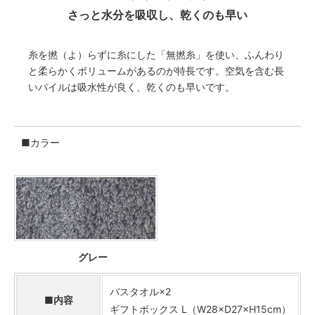
さっと水分を吸収し、乾くのも早い
糸を撚（よ）らずに糸にした「無撚糸」を使い、ふんわり
と柔らかくボリュームがあるのが特長です。空気を含む長
いパイルは吸水性が良く、乾くのも早いです。
■カラー
グレー
バスタオル×2
■内容
ギフトボックス L（W28×D27×H15cm）