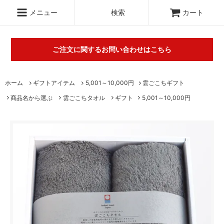
.c-section
検索
メニュー
検索
カート
ご注文に関するお問い合わせはこちら
丸山タオルオフィシャルウェブショップにて販売している商品に
ホーム
ギフトアイテム
5,001～10,000円
雲ごこちギフト
関するご不明な点は（
＞お問い合わせフォーム
）にてご連絡お願
商品名から選ぶ
雲ごこちタオル
ギフト
5,001～10,000円
いします。※電話対応は行っておりません。