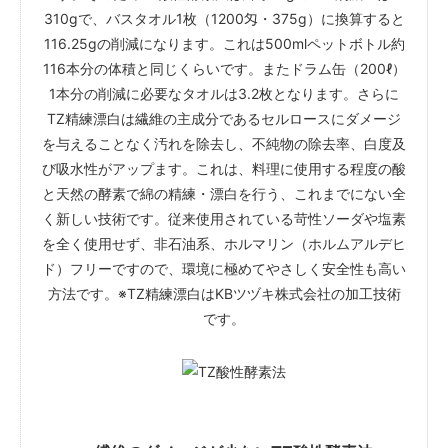
310gで、バスタオル1枚（1200匁・375g）に換算すると
116.25gの削減になります。これは500mlペットボトル約
116本分の体積と同じくらいです。またドラム缶（200ℓ）
1本分の削減に必要なタオルは3.2枚となります。さらに
TZ精練漂白は繊維の主成分であるセルロースにダメージ
を与えることなく汚れを除去し、不純物の除去率、白度及
び吸水性がアップます。これは、料理に使用する程度の酸
と天然の酵素で綿の精練・漂白を行う、これまでにない全
く新しい技術です。従来使用されている苛性ソーダや塩素
を全く使用せず、非石油系、ホルマリン（ホルムアルデヒ
ド）フリーですので、環境に極めてやさしく安全性も高い
方法です。※TZ精練漂白はKBツヅキ株式会社の加工技術
です。