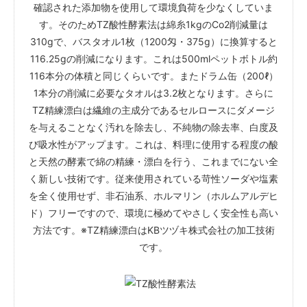
確認された添加物を使用して環境負荷を少なくしていま
す。そのためTZ酸性酵素法は綿糸1kgのCo2削減量は
310gで、バスタオル1枚（1200匁・375g）に換算すると
116.25gの削減になります。これは500mlペットボトル約
116本分の体積と同じくらいです。またドラム缶（200ℓ）
1本分の削減に必要なタオルは3.2枚となります。さらに
TZ精練漂白は繊維の主成分であるセルロースにダメージ
を与えることなく汚れを除去し、不純物の除去率、白度及
び吸水性がアップます。これは、料理に使用する程度の酸
と天然の酵素で綿の精練・漂白を行う、これまでにない全
く新しい技術です。従来使用されている苛性ソーダや塩素
を全く使用せず、非石油系、ホルマリン（ホルムアルデヒ
ド）フリーですので、環境に極めてやさしく安全性も高い
方法です。※TZ精練漂白はKBツヅキ株式会社の加工技術
です。