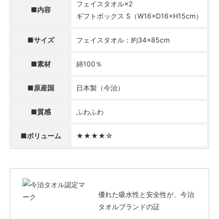
フェイスタオル×2
■内容
ギフトボックス S（W16×D16×H15cm）
■サイズ
フェイスタオル：約34×85cm
■素材
綿100％
■原産国
日本製（今治）
■質感
ふわふわ
■ボリューム
★★★★☆
優れた吸水性と安全性が、今治
タオルブランドの証