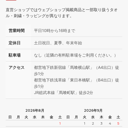
直営ショップではウェブショップ掲載商品と一部取り扱うタオ
ル・刺繍・ラッピングが異なります。
営業時間
平日10時から16時まで
定休日
土日祝日、夏季、年末年始
駐車場
なし（近隣の有料駐車場をご利用ください。）
アクセス
都営地下鉄新宿線「馬喰横山駅」（A4出口）徒
歩1分
都営地下鉄浅草線「東日本橋駅」（B4出口）徒
歩1分
JR総武本線「馬喰町駅」徒歩2分
2026年8月
2026年9月
日
月
火
水
木
金
土
日
月
火
水
木
金
土
1
1
2
3
4
5