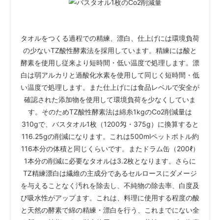
タオルをつくる過程での精練、漂白、仕上げには環境負荷
の少ないTZ酸性酵素法を採用しています。精練には酸と
酵素を使用し従来より短時間・低い温度で処理します。漂
白は弱アルカリと過酸化水素を使用して同じく短時間・低
い温度で処理します。また仕上げには食品レベルで安全が
確認された添加物を使用して環境負荷を少なくしていま
す。そのためTZ酸性酵素法は綿糸1kgのCo2削減量は
310gで、バスタオル1枚（1200匁・375g）に換算すると
116.25gの削減になります。これは500mlペットボトル約
116本分の体積と同じくらいです。またドラム缶（200ℓ）
1本分の削減に必要なタオルは3.2枚となります。さらに
TZ精練漂白は繊維の主成分であるセルロースにダメージ
を与えることなく汚れを除去し、不純物の除去率、白度及
び吸水性がアップます。これは、料理に使用する程度の酸
と天然の酵素で綿の精練・漂白を行う、これまでにない全