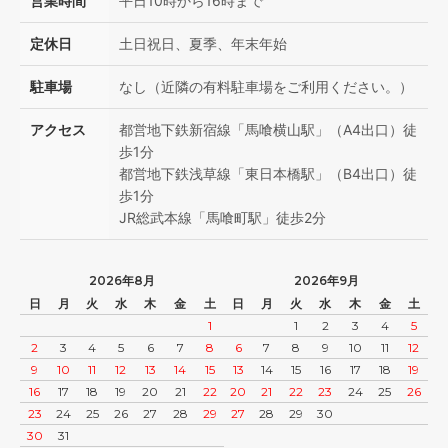
営業時間
平日10時から16時まで
定休日
土日祝日、夏季、年末年始
駐車場
なし（近隣の有料駐車場をご利用ください。）
アクセス
都営地下鉄新宿線「馬喰横山駅」（A4出口）徒
歩1分
都営地下鉄浅草線「東日本橋駅」（B4出口）徒
歩1分
JR総武本線「馬喰町駅」徒歩2分
2026年8月
2026年9月
日
月
火
水
木
金
土
日
月
火
水
木
金
土
1
1
2
3
4
5
2
3
4
5
6
7
8
6
7
8
9
10
11
12
9
10
11
12
13
14
15
13
14
15
16
17
18
19
16
17
18
19
20
21
22
20
21
22
23
24
25
26
23
24
25
26
27
28
29
27
28
29
30
30
31