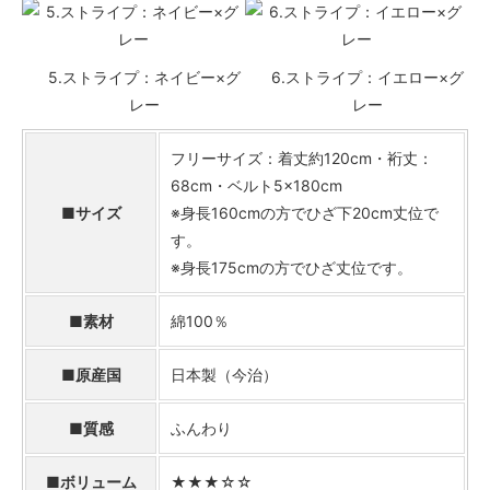
5.ストライプ：ネイビー×グ
6.ストライプ：イエロー×グ
レー
レー
フリーサイズ：着丈約120cm・裄丈：
68cm・ベルト5×180cm
■サイズ
※身長160cmの方でひざ下20cm丈位で
す。
※身長175cmの方でひざ丈位です。
■素材
綿100％
■原産国
日本製（今治）
■質感
ふんわり
■ボリューム
★★★☆☆