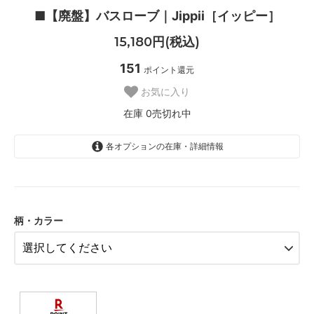
■【廃盤】バスローブ｜Jippii［イッピー］
15,180円(税込)
151
ポイント還元
お気に入り
在庫 0売切れ中
各オプションの在庫・詳細情報
ドット：ピンク
SOLD OUT
在庫 0売切れ中
ドット：イエロー
柄・カラー
SOLD OUT
在庫 0売切れ中
ストライプ：イエロー
SOLD OUT
在庫 0売切れ中
ドット：ネイビー