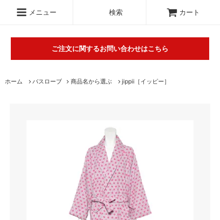
.c-section
検索
メニュー
検索
カート
ご注文に関するお問い合わせはこちら
丸山タオルオフィシャルウェブショップにて販売している商品に
ホーム
バスローブ
商品名から選ぶ
jippii［イッピー］
関するご不明な点は（
＞お問い合わせフォーム
）にてご連絡お願
いします。※電話対応は行っておりません。