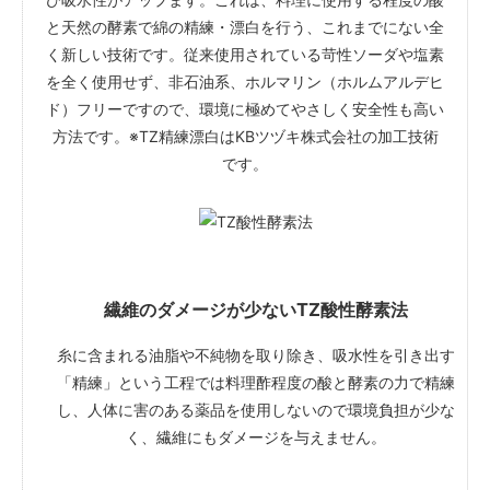
と天然の酵素で綿の精練・漂白を行う、これまでにない全
く新しい技術です。従来使用されている苛性ソーダや塩素
を全く使用せず、非石油系、ホルマリン（ホルムアルデヒ
ド）フリーですので、環境に極めてやさしく安全性も高い
方法です。※TZ精練漂白はKBツヅキ株式会社の加工技術
です。
繊維のダメージが少ないTZ酸性酵素法
糸に含まれる油脂や不純物を取り除き、吸水性を引き出す
「精練」という工程では料理酢程度の酸と酵素の力で精練
し、人体に害のある薬品を使用しないので環境負担が少な
く、繊維にもダメージを与えません。