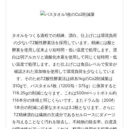
タオルをつくる過程での精練、漂白、仕上げには環境負荷
の少ないTZ酸性酵素法を採用しています。精練には酸と
酵素を使用し従来より短時間・低い温度で処理します。漂
白は弱アルカリと過酸化水素を使用して同じく短時間・低
い温度で処理します。また仕上げには食品レベルで安全が
確認された添加物を使用して環境負荷を少なくしていま
す。そのためTZ酸性酵素法は綿糸1kgのCo2削減量は
310gで、バスタオル1枚（1200匁・375g）に換算すると
116.25gの削減になります。これは500mlペットボトル約
116本分の体積と同じくらいです。またドラム缶（200ℓ）
1本分の削減に必要なタオルは3.2枚となります。さらに
TZ精練漂白は繊維の主成分であるセルロースにダメージ
を与えることなく汚れを除去し、不純物の除去率、白度及
び吸水性がアップます。これは、料理に使用する程度の酸