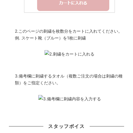
リボンピンク/275円
リボンブルー/275円
りぼん
2.このページの刺繍を枚数分をカートに入れてください。
バタフライ/275円
例. スケート靴（ブルー）を1枚に刺繍
バレエシューズ
家
コーヒードリップ
ドリップポット
3.備考欄に刺繍するタオル（複数ご注文の場合は刺繍の種
コーヒーサーバー
類）をご指定ください。
ポット
くるま
怪獣
クラシックカーレッド/275円
スタッフボイス
クラシックカーブルー/275円