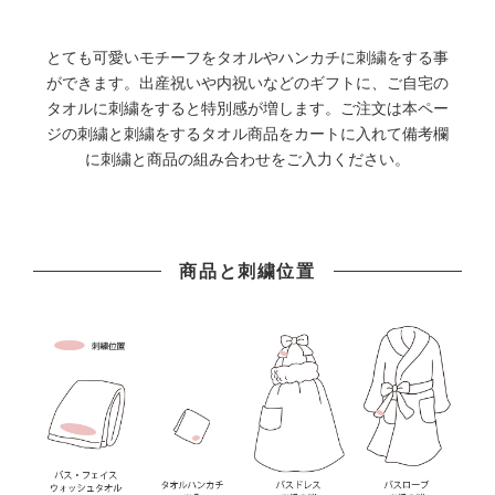
八重桜
とても可愛いモチーフをタオルやハンカチに刺繍をする事
クローバー
ができます。出産祝いや内祝いなどのギフトに、ご自宅の
チューリップa
タオルに刺繍をすると特別感が増します。ご注文は本ペー
ジの刺繍と刺繍をするタオル商品をカートに入れて備考欄
白バラ
に刺繍と商品の組み合わせをご入力ください。
フラワー
ひまわり
ユリ/275円
商品と刺繍位置
キキョウ/275円
シクラメン/275円
チューリップbレッド
チューリップbブルー
チューリップbイエロー
すいか