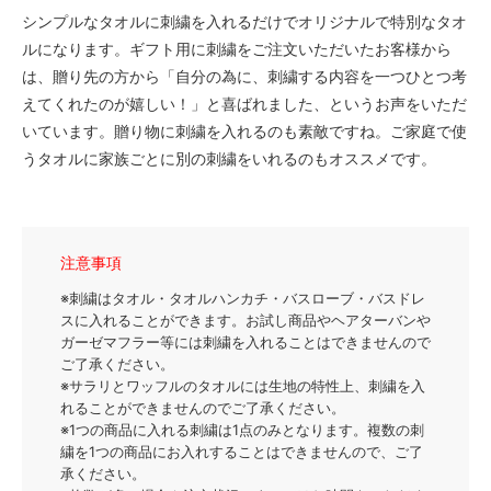
シンプルなタオルに刺繍を入れるだけでオリジナルで特別なタオ
トレインレッド/440円
ルになります。ギフト用に刺繍をご注文いただいたお客様から
トレインブルー/440円
は、贈り先の方から「自分の為に、刺繍する内容を一つひとつ考
えてくれたのが嬉しい！」と喜ばれました、というお声をいただ
ヒコーキ/385円
いています。贈り物に刺繍を入れるのも素敵ですね。ご家庭で使
ピン
うタオルに家族ごとに別の刺繍をいれるのもオススメです。
ヒゲとメガネ
テイクアウトカップ
カメラ
注意事項
ヨット
※刺繍はタオル・タオルハンカチ・バスローブ・バスドレ
スに入れることができます。お試し商品やヘアターバンや
イカリ赤
ガーゼマフラー等には刺繍を入れることはできませんので
ご了承ください。
イカリ黄
※サラリとワッフルのタオルには生地の特性上、刺繍を入
イカリ黒
れることができませんのでご了承ください。
※1つの商品に入れる刺繍は1点のみとなります。複数の刺
ペンギン
繍を1つの商品にお入れすることはできませんので、ご了
承ください。
さかな