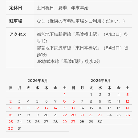
定休日
土日祝日、夏季、年末年始
駐車場
なし（近隣の有料駐車場をご利用ください。）
アクセス
都営地下鉄新宿線「馬喰横山駅」（A4出口）徒
歩1分
都営地下鉄浅草線「東日本橋駅」（B4出口）徒
歩1分
JR総武本線「馬喰町駅」徒歩2分
2026年8月
2026年9月
日
月
火
水
木
金
土
日
月
火
水
木
金
土
1
1
2
3
4
5
2
3
4
5
6
7
8
6
7
8
9
10
11
12
9
10
11
12
13
14
15
13
14
15
16
17
18
19
16
17
18
19
20
21
22
20
21
22
23
24
25
26
23
24
25
26
27
28
29
27
28
29
30
30
31