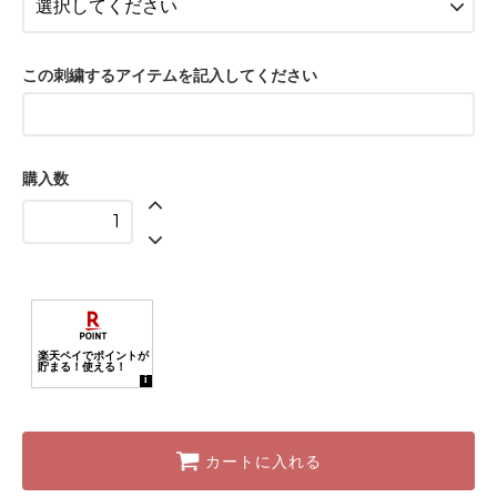
いのしし
さる
この刺繍するアイテムを記入してください
ぶた
ねずみピンク
ねずみイエロー
購入数
ねずみブルー
とり
あひる手押し車グリーン/275円
あひる手押し車イエロー/275円
ひよこA
ひよこB
フラミンゴ
バード/275円
カートに入れる
うさぎ/275円