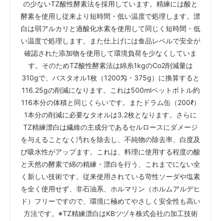
の少ないTZ酸性酵素法を採用しています。精練には酸と
酵素を使用し従来より短時間・低い温度で処理します。漂
白は弱アルカリと過酸化水素を使用して同じく短時間・低
い温度で処理します。また仕上げには食品レベルで安全が
確認された添加物を使用して環境負荷を少なくしていま
す。そのためTZ酸性酵素法は綿糸1kgのCo2削減量は
310gで、バスタオル1枚（1200匁・375g）に換算すると
116.25gの削減になります。これは500mlペットボトル約
116本分の体積と同じくらいです。またドラム缶（200ℓ）
1本分の削減に必要なタオルは3.2枚となります。さらに
TZ精練漂白は繊維の主成分であるセルロースにダメージ
を与えることなく汚れを除去し、不純物の除去率、白度及
び吸水性がアップます。これは、料理に使用する程度の酸
と天然の酵素で綿の精練・漂白を行う、これまでにない全
く新しい技術です。従来使用されている苛性ソーダや塩素
を全く使用せず、非石油系、ホルマリン（ホルムアルデヒ
ド）フリーですので、環境に極めてやさしく安全性も高い
方法です。※TZ精練漂白はKBツヅキ株式会社の加工技術