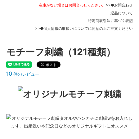
在庫がない場合はお問合わせください。
>>●お問合わせ
リス/275円
返品について
うさぎシルエット
特定商取引法に基づく表記
>>●個人情報の取扱いについて
に同意の上ご注文ください
リスシルエット
キリンピンク
モチーフ刺繍（121種類）
キリンイエロー
キャットA
キャットB
10
件のレビュー
ドッグモノクロ
ドッグベージュ
テディベアピンク/275円
テディベアブルー/275円
うめ
さくら