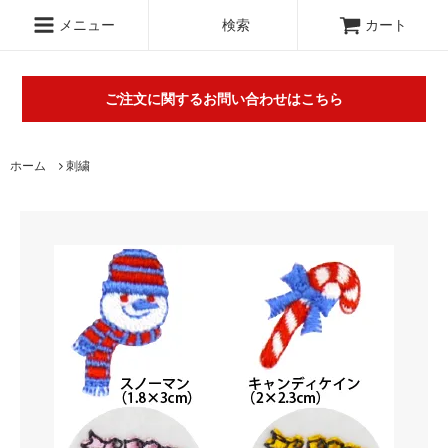
.c-section
検索
メニュー
検索
カート
ご注文に関するお問い合わせはこちら
丸山タオルオフィシャルウェブショップにて販売している商品に
ホーム
刺繍
関するご不明な点は（
＞お問い合わせフォーム
）にてご連絡お願
いします。※電話対応は行っておりません。