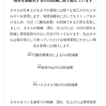
地球を温暖化するCo2削減に取り組んでいます
イギリス/385円
スイス
タオルが出来上がるまでの過程には様々な加工がされエネ
ルギーを使用します。地球温暖化に少しでもストップをか
イタリア
けるため、Co2（二酸化炭素）を削減できる工程を見直し
スウェーデン
ました。タオルの精練、漂白、仕上げには、Co2の排出を
ドイツ
削減し環境負荷の少ない方法で行っております。丸山タオ
ルは毎日安心して使っていただける地球環境にやさしい商
フランス
品を皆様にお届けします。
ノルウェー
カナダ
日本
ひこうき
タオルをつくる過程での精練、漂白、仕上げには環境負荷