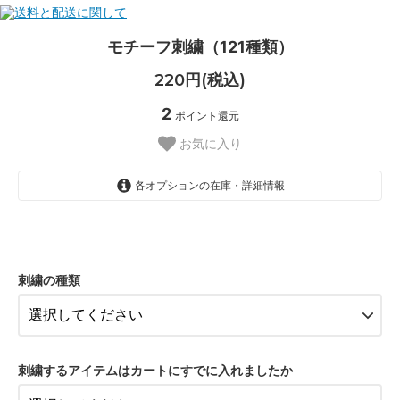
モチーフ刺繍（121種類）
220円(税込)
2
ポイント還元
お気に入り
各オプションの在庫・詳細情報
クマピンク
刺繍の種類
クマブルー
クマイエロー
ハリネズミ
刺繍するアイテムはカートにすでに入れましたか
パンダ/275円