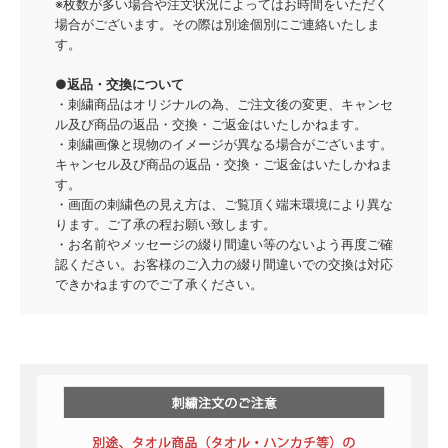
※枚数が多い場合や注文状況によってはお時間をいただく
イルカ
場合がございます。その際は別途個別にご連絡いたしま
す。
サバ/385円
●返品・交換について
雪の結晶ゴールド
・刺繍商品はオリジナルの為、ご注文後の変更、キャンセ
雪の結晶シルバー
ル及び商品の返品・交換・ご返金はいたしかねます。
・刺繍画像と現物のイメージが異なる場合がございます。
雪の結晶ブルー
キャンセル及び商品の返品・交換・ご返金はいたしかねま
す。
王冠ゴールド/275円
・画面の刺繍色の見え方は、ご覧頂く端末環境により異な
ります。ご了承の程お願い致します。
王冠シルバー/275円
・お名前やメッセージの綴り間違い等のないよう再度ご確
オーナメントゴールド
認ください。お客様のご入力の綴り間違いでの交換は対応
できかねますのでご了承ください。
オーナメントシルバー
スケート靴ゴールド/275円
スケート靴シルバー/275円
スケート靴ブルー/275円
スケート靴ピンク/275円