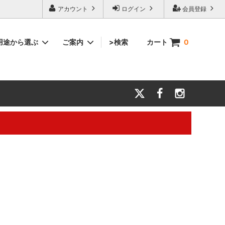
アカウント
ログイン
会員登録
用途から選ぶ
ご案内
>検索
カート
0
マフラー・スポーツ
結婚祝い
会社案内
力とお願
タオル雑貨
還暦祝い
【キャリアメールについて】
タオル生地サンプル
大切な方に贈るギフト
。※電話対応は行っておりません。