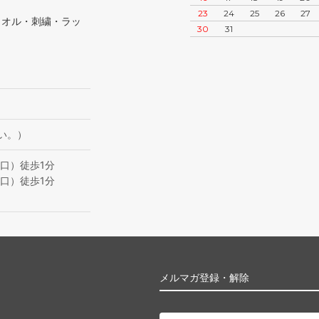
23
24
25
26
27
タオル・刺繍・ラッ
30
31
い。）
口）徒歩1分
口）徒歩1分
メルマガ登録・解除