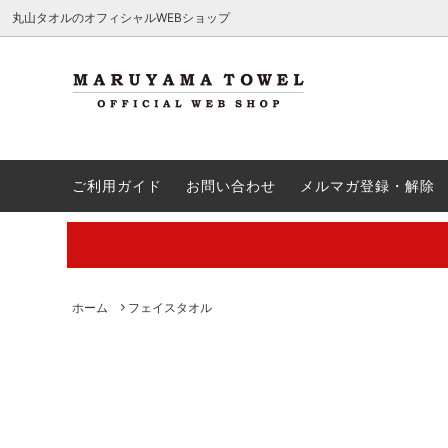
.c-section
検索
丸山タオルのオフィシャルWEBショップ
ハンカチ
送料無料商品
QA
ウォッ
引き出
ご注文
ご利用ガイド
お問い合わせ
メルマガ登録・解除
バスタオル
出産祝い
会員登録方法・ポイント制度
バスロ
新築祝
レビュ
刺繍
割引クーポン対象外
ギフト
商品名
【夏季休業中の営業・発送のご案内】
【通勤
廃番予定
夏ギフ
ル特集
ク！
丸山タオルオフィシャルウェブショップにて販売している商品に関
ホーム
フェイスタオル