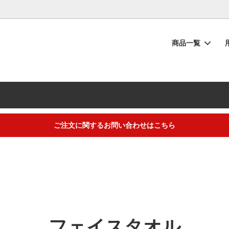
商品一覧
シュタオル
物
の流れ
フェイスタオル
内祝い・お返し
タオルのお手入れ
ーブ
い
ー投稿キャンペーン
ベビー・キッズ
快気祝い
【重要】納品書同梱廃止のご協
い
ラッピング
から選ぶ
ギフトアイテム
トープカラー
ご注文に関するお問い合わせはこちら
におすすめ】夏の汗だく対策タオ
ト・お中元・暑中見舞いタオル
！吸水速乾でニオイも菌もブロッ
するご不明な点は（
＞お問い合わせフォーム
）にてご連絡お願いします
フェイスタオル