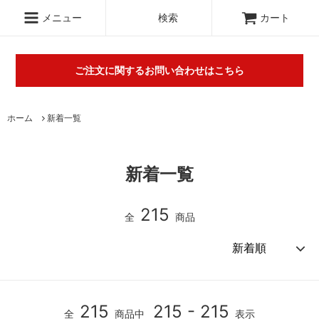
.c-section
検索
メニュー
検索
カート
ご注文に関するお問い合わせはこちら
丸山タオルオフィシャルウェブショップにて販売している商品に
ホーム
新着一覧
関するご不明な点は（
＞お問い合わせフォーム
）にてご連絡お願
いします。※電話対応は行っておりません。
新着一覧
215
全
商品
215
215 - 215
全
商品中
表示