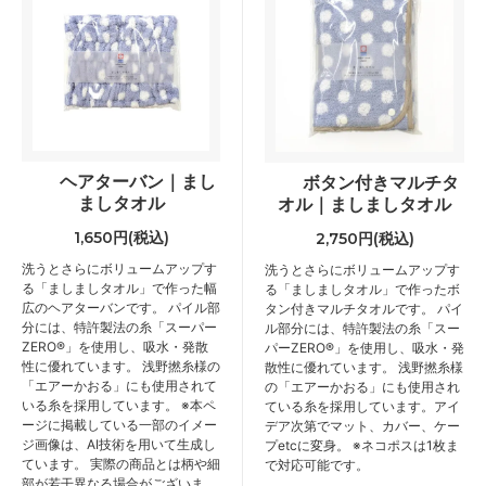
ヘアターバン｜まし
ボタン付きマルチタ
ましタオル
オル｜ましましタオル
1,650円(税込)
2,750円(税込)
洗うとさらにボリュームアップす
洗うとさらにボリュームアップす
る「ましましタオル」で作った幅
る「ましましタオル」で作ったボ
広のヘアターバンです。 パイル部
タン付きマルチタオルです。 パイ
分には、特許製法の糸「スーパー
ル部分には、特許製法の糸「スー
ZERO®︎」を使用し、吸水・発散
パーZERO®︎」を使用し、吸水・発
性に優れています。 浅野撚糸様の
散性に優れています。 浅野撚糸様
「エアーかおる」にも使用されて
の「エアーかおる」にも使用され
いる糸を採用しています。 ※本ペ
ている糸を採用しています。アイ
ージに掲載している一部のイメー
デア次第でマット、カバー、ケー
ジ画像は、AI技術を用いて生成し
プetcに変身。 ※ネコポスは1枚ま
ています。 実際の商品とは柄や細
で対応可能です。
部が若干異なる場合がございま