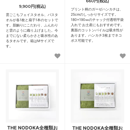
660円(税込)
9,900円(税込)
プリント柄のガーゼハンカチは、
25cmのしっかりサイズです。
雲ごこちフェイスタオル、バスタ
180×190㎜のチャック付透明平袋
オルが各1枚と扇子1本のセットで
入れで お土産にもおすすめです。
す。肌触りにこだわり、ふんわり
裏面のコットンパイルは吸水性が
と雲のように織り上げました。今
あります。ハンカチ3枚までネコ
までにない柔らかさと吸水性のあ
ポス可能です。
るタオルです。箱はMサイズで
す。
THE NODOKA全種類お
THE NODOKA全種類お