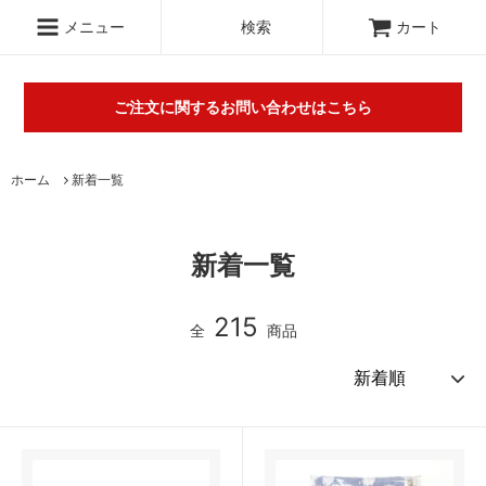
.c-section
検索
メニュー
検索
カート
ご注文に関するお問い合わせはこちら
丸山タオルオフィシャルウェブショップにて販売している商品に
ホーム
新着一覧
関するご不明な点は（
＞お問い合わせフォーム
）にてご連絡お願
いします。※電話対応は行っておりません。
新着一覧
215
全
商品