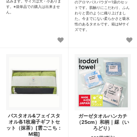
込みます。サイズは大・小ありま
のアロマバスパウダー1袋のセッ
す。※袋単品での購入は出来ませ
トです。肌触りにこだわり、ふん
ん。
わりと雲のように織り上げまし
た。今までにない柔らかさと吸水
性のあるタオルです。箱はMサイ
ズです。
バスタオル&フェイスタ
ガーゼタオルハンカチ
オル各1枚扇子ギフトセ
（25cm）和柄｜綵（い
ット（抹茶）[雲ごこち：
ろどり）
M箱]