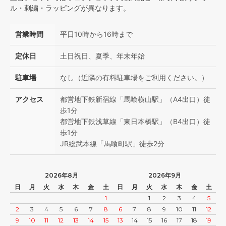
ル・刺繍・ラッピングが異なります。
営業時間
平日10時から16時まで
定休日
土日祝日、夏季、年末年始
駐車場
なし（近隣の有料駐車場をご利用ください。）
アクセス
都営地下鉄新宿線「馬喰横山駅」（A4出口）徒
歩1分
都営地下鉄浅草線「東日本橋駅」（B4出口）徒
歩1分
JR総武本線「馬喰町駅」徒歩2分
2026年8月
2026年9月
日
月
火
水
木
金
土
日
月
火
水
木
金
土
1
1
2
3
4
5
2
3
4
5
6
7
8
6
7
8
9
10
11
12
9
10
11
12
13
14
15
13
14
15
16
17
18
19