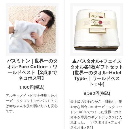
バスミトン｜世界一のタ
▲バスタオル+フェイス
オル-Pure Cotton-：ワ
タオル各1枚ギフトセット
ールドベスト【2点まで
[世界一のタオル-Hotel
ネコポス可】
Type-｜ワールドベス
ト：中]
1,100円(税込)
8,580円(税込)
アルティメイトピマを使用したオ
ーガニックコットンのバスミトン
最上級のやわらかさ、肌触り、艶
は赤ちゃんや肌の弱い方へも安心
やかな風合いのオーガニックコッ
です。
トン100％でつくった世界一のタ
オルを専用のギフトボックスに入
れました。［バスタオル+フェイ
スタオル×各1］