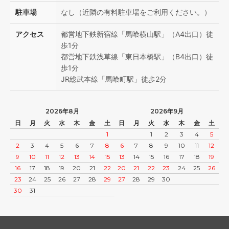
駐車場
なし（近隣の有料駐車場をご利用ください。）
アクセス
都営地下鉄新宿線「馬喰横山駅」（A4出口）徒
歩1分
都営地下鉄浅草線「東日本橋駅」（B4出口）徒
歩1分
JR総武本線「馬喰町駅」徒歩2分
2026年8月
2026年9月
日
月
火
水
木
金
土
日
月
火
水
木
金
土
1
1
2
3
4
5
2
3
4
5
6
7
8
6
7
8
9
10
11
12
9
10
11
12
13
14
15
13
14
15
16
17
18
19
16
17
18
19
20
21
22
20
21
22
23
24
25
26
23
24
25
26
27
28
29
27
28
29
30
30
31