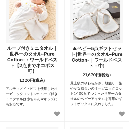
ループ付きミニタオル｜
▲ベビー5点ギフトセッ
世界一のタオル-Pure
ト[世界一のタオル-Pure
Cotton-：ワールドベス
Cotton-｜ワールドベス
ト【2点までネコポス
ト：中]
可】
21,670円(税込)
1,320円(税込)
最上級のやわらかさ、肌触り、艶
やかな風合いのオーガニックコッ
アルティメイトピマを使用したオ
トン100％でつくった世界一のタ
ーガニックコットンのループ付き
オルのベビーアイテムを専用のギ
ミニタオルは赤ちゃんやキッズに
フトボックスに入れました。
も安心です。