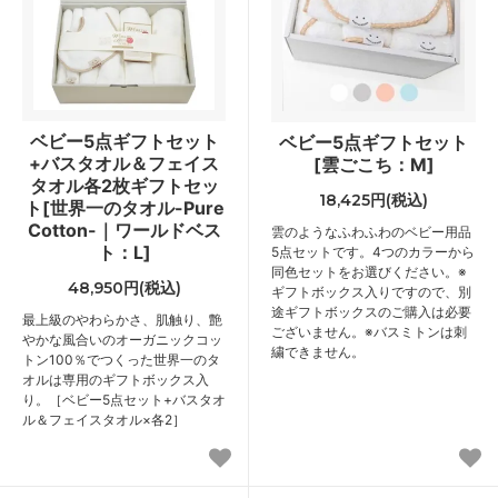
ベビー5点ギフトセット
ベビー5点ギフトセット
+バスタオル＆フェイス
[雲ごこち：M]
タオル各2枚ギフトセッ
18,425円(税込)
ト[世界一のタオル-Pure
Cotton-｜ワールドベス
雲のようなふわふわのベビー用品
ト：L]
5点セットです。4つのカラーから
同色セットをお選びください。※
48,950円(税込)
ギフトボックス入りですので、別
途ギフトボックスのご購入は必要
最上級のやわらかさ、肌触り、艶
ございません。※バスミトンは刺
やかな風合いのオーガニックコッ
繍できません。
トン100％でつくった世界一のタ
オルは専用のギフトボックス入
り。［ベビー5点セット+バスタオ
ル＆フェイスタオル×各2］