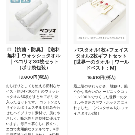
□【抗菌・防臭】【送料
バスタオル1枚+フェイス
無料】ウォッシュタオル
タオル2枚ギフトセット
｜ペコリオ30枚セット
[世界一のタオル｜ワール
（ポリ袋包装）
ドベスト：M]
19,800円(税込)
16,610円(税込)
おしぼりとしても使える便利なサ
最上級のやわらかさ、肌触り、艶
イズ（約34×36cm）のウォッシ
やかな風合いのオーガニックコッ
ュタオル30枚がまとめてポリ袋
トン100％でつくった世界一のタ
入ったセットです。 コットンとリ
オルを専用のギフトボックスに入
サイクルポリエステルを組み合わ
れました。［バスタオル1枚+フェ
せたハイブリッド素材で、肌にや
イスタオル2枚］
さしく、吸水性と速乾性に優れて
います。毎日の暮らしに役立つ、
エコで実用的なタオルです。※専
用包装袋は付属しません。※個包