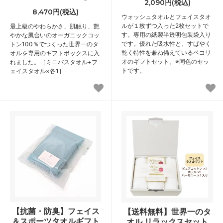
2,090円(税込)
8,470円(税込)
ウォッシュタオルとフェイスタオ
ルが１枚ずつ入った2枚セットで
最上級のやわらかさ、肌触り、艶
す。専用の紙製半透明包装袋入り
やかな風合いのオーガニックコッ
です。優れた吸水性と、すばやく
トン100％でつくった世界一のタ
乾く特性を兼ね備えているペコリ
オルを専用のギフトボックスに入
オのギフトセット。※同色のセッ
れました。［ミニバスタオル+フ
トです。
ェイスタオル×各1］
【抗菌・防臭】フェイス
【送料無料】世界一のタ
＆スポーツタオルギフト
オル リラックスセット