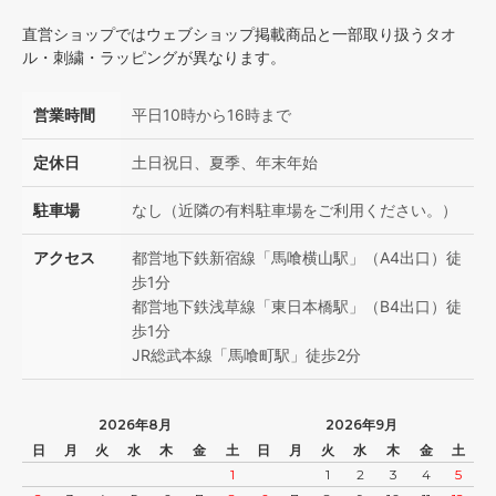
直営ショップではウェブショップ掲載商品と一部取り扱うタオ
ル・刺繍・ラッピングが異なります。
営業時間
平日10時から16時まで
定休日
土日祝日、夏季、年末年始
駐車場
なし（近隣の有料駐車場をご利用ください。）
アクセス
都営地下鉄新宿線「馬喰横山駅」（A4出口）徒
歩1分
都営地下鉄浅草線「東日本橋駅」（B4出口）徒
歩1分
JR総武本線「馬喰町駅」徒歩2分
2026年8月
2026年9月
日
月
火
水
木
金
土
日
月
火
水
木
金
土
1
1
2
3
4
5