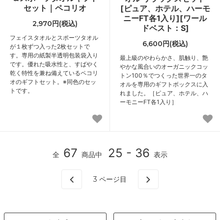
セット｜ペコリオ
[ピュア、ホテル、ハーモ
ニーFT各1入り][ワール
2,970円(税込)
ドベスト：S]
フェイスタオルとスポーツタオル
6,600円(税込)
が１枚ずつ入った2枚セットで
す。専用の紙製半透明包装袋入り
最上級のやわらかさ、肌触り、艶
です。優れた吸水性と、すばやく
やかな風合いのオーガニックコッ
乾く特性を兼ね備えているペコリ
トン100％でつくった世界一のタ
オのギフトセット。※同色のセッ
オルを専用のギフトボックスに入
トです。
れました。［ピュア、ホテル、ハ
ーモニーFT各1入り］
67
25 - 36
全
商品中
表示
3
ページ目