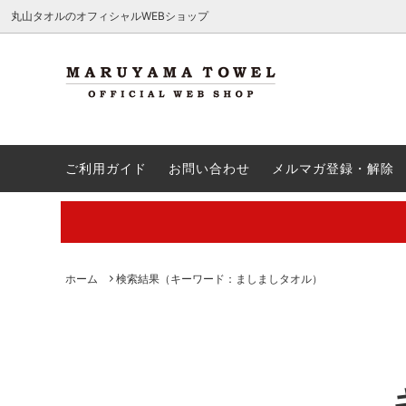
.c-section
検索
丸山タオルのオフィシャルWEBショップ
ハンカチ
送料無料商品
QA
ウォッ
引き出
ご注文
ご利用ガイド
お問い合わせ
メルマガ登録・解除
バスタオル
出産祝い
会員登録方法・ポイント制度
バスロ
新築祝
レビュ
刺繍
割引クーポン対象外
ギフト
商品名
【夏季休業中の営業・発送のご案内】
【通勤
廃番予定
夏ギフ
ル特集
ク！
丸山タオルオフィシャルウェブショップにて販売している商品に関
ホーム
検索結果（キーワード：ましましタオル）