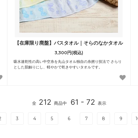
【在庫限り廃盤】バスタオル｜そらのなかタオル
3,300円(税込)
吸水速乾性の高い中空糸を丸山タオル独自の糸撚り技法で さらり
とした肌触りにし、軽やかで乾きやすいタオルです。
212
61 - 72
全
商品中
表示
2
3
4
5
6
7
8
9
1