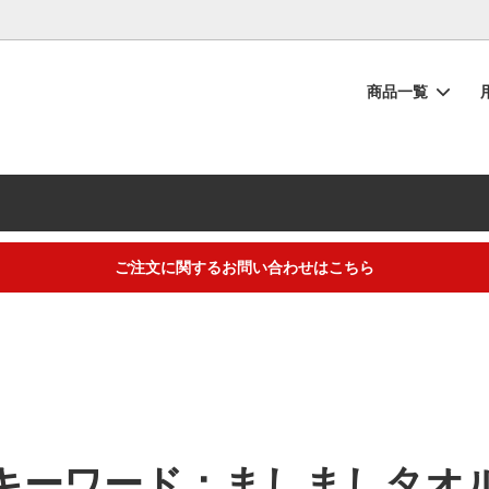
商品一覧
シュタオル
物
の流れ
フェイスタオル
内祝い・お返し
タオルのお手入れ
ーブ
い
ー投稿キャンペーン
ベビー・キッズ
快気祝い
【重要】納品書同梱廃止のご協
い
ラッピング
から選ぶ
ギフトアイテム
トープカラー
ご注文に関するお問い合わせはこちら
におすすめ】夏の汗だく対策タオ
ト・お中元・暑中見舞いタオル
！吸水速乾でニオイも菌もブロッ
するご不明な点は（
＞お問い合わせフォーム
）にてご連絡お願いします
キーワード：ましましタオ