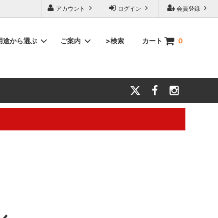
アカウント
ログイン
会員登録
用途から選ぶ
ご案内
>検索
カート
0
マフラー・スポーツ
結婚祝い
会社案内
力とお願
タオル雑貨
還暦祝い
【キャリアメールについて】
タオル生地サンプル
大切な方に贈るギフト
。※電話対応は行っておりません。
ル