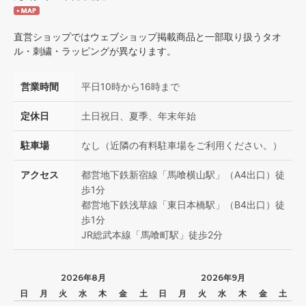
直営ショップではウェブショップ掲載商品と一部取り扱うタオ
ル・刺繍・ラッピングが異なります。
営業時間
平日10時から16時まで
定休日
土日祝日、夏季、年末年始
駐車場
なし（近隣の有料駐車場をご利用ください。）
アクセス
都営地下鉄新宿線「馬喰横山駅」（A4出口）徒
歩1分
都営地下鉄浅草線「東日本橋駅」（B4出口）徒
歩1分
JR総武本線「馬喰町駅」徒歩2分
2026年8月
2026年9月
日
月
火
水
木
金
土
日
月
火
水
木
金
土