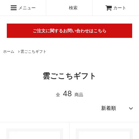
.c-section
検索
メニュー
検索
カート
ご注文に関するお問い合わせはこちら
丸山タオルオフィシャルウェブショップにて販売している商品に
ホーム
雲ごこちギフト
関するご不明な点は（
＞お問い合わせフォーム
）にてご連絡お願
いします。※電話対応は行っておりません。
雲ごこちギフト
48
全
商品